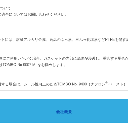
について
の適合についてはお問い合わせください。
ットには、溶融アルカリ金属、高温のふっ素、三ふっ化塩素などPTFEを侵
体にご使用いただく場合、ガスケットの内部に流体が浸透し、重合する場合
BO No.9007-MLをお勧めします。
®
る場合は、シール性向上のためTOMBO No. 9400（ナフロン
ペースト）
会社概要