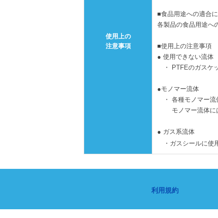
■食品用途への適合
各製品の食品用途へ
使用上の
注意事項
■使用上の注意事項
● 使用できない流体
・ PTFEのガスケ
●モノマー流体
・ 各種モノマー流
モノマー流体にはTOM
● ガス系流体
・ガスシールに使用す
利用規約