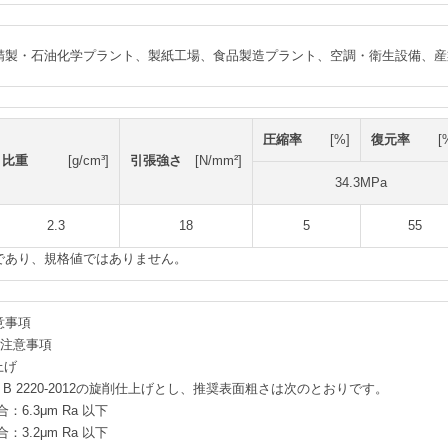
精製・石油化学プラント、製紙工場、食品製造プラント、空調・衛生設備、産
圧縮率
[%]
復元率
[
比重
[g/cm³]
引張強さ
[N/mm²]
34.3MPa
2.3
18
5
55
であり、規格値ではありません。
意事項
る注意事項
上げ
B 2220-2012の旋削仕上げとし、推奨表面粗さは次のとおりです。
6.3μm Ra 以下
3.2μm Ra 以下