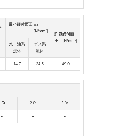
最小締付面圧 σ
3
²]
[N/mm²]
許容締付面
圧
[N/mm²]
水・油系
ガス系
流体
流体
14.7
24.5
49.0
1.5t
2.0t
3.0t
●
●
●