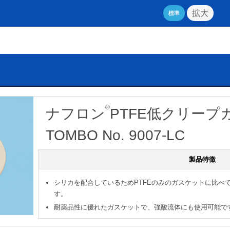
拡大
標準
®
ナフロン
PTFE低クリープ
TOMBO No. 9007-LC
製品特徴
シリカを配合しているためPTFEのみのガスケットに比べ
す。
耐薬品性に優れたガスケットで、強酸流体にも使用可能です