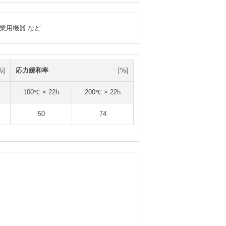
業用機器 など
%]
応力緩和率
[%]
100℃ × 22h
200℃ × 22h
50
74