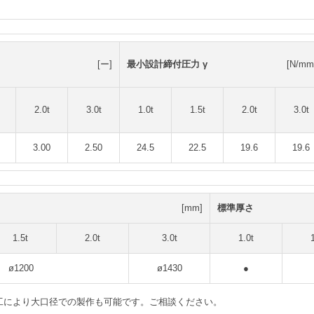
[ー]
最小設計締付圧力 γ
[N/mm
2.0t
3.0t
1.0t
1.5t
2.0t
3.0t
3.00
2.50
24.5
22.5
19.6
19.6
[mm]
標準厚さ
1.5t
2.0t
3.0t
1.0t
ø1200
ø1430
●
着加工により大口径での製作も可能です。ご相談ください。