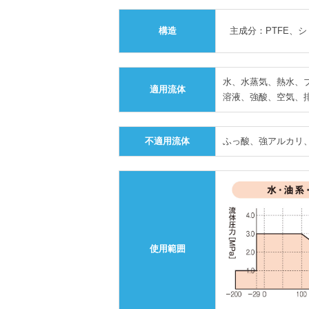
構造
主成分：PTFE、シ
水、水蒸気、熱水、
適用流体
溶液、強酸、空気、
不適用流体
ふっ酸、強アルカリ、
使用範囲