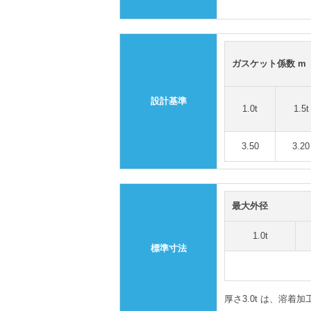
ガスケット係数 m
設計基準
1.0t
1.5t
3.50
3.20
最大外径
1.0t
標準寸法
厚さ3.0t は、溶