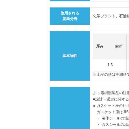
使用される
化学プラント、石油
産業分野
厚み
[mm]
基本物性
1.5
※上記の値は実測値
ふっ素樹脂製品の注
■設計・選定に関す
● ガスケット座の仕
ガスケット座はJIS 
・ 液体シールの場合：
・ ガスシールの場合：