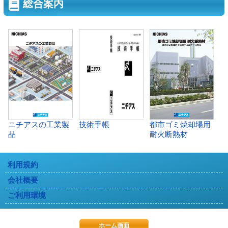
総合案内
ニチアスの工業製
技術手帳
都市ゴミ焼却場用
品
耐火断熱材
利用規約
会社概要
ご利用環境
ホーム画面