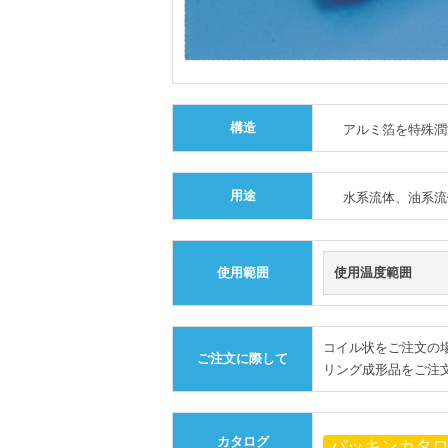
構造
アルミ箔を特殊潤
用途
水系流体、油系流
使用範囲
使用温度範囲
コイル状をご注文の
ご注文に際して
リング成形品をご注
カタログ
パッキンカタ